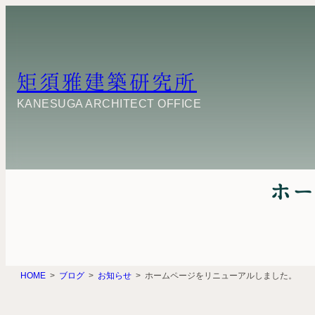
内
容
を
ス
キ
矩須雅建築研究所
ッ
プ
KANESUGA ARCHITECT OFFICE
ホー
HOME
ブログ
お知らせ
ホームページをリニューアルしました。