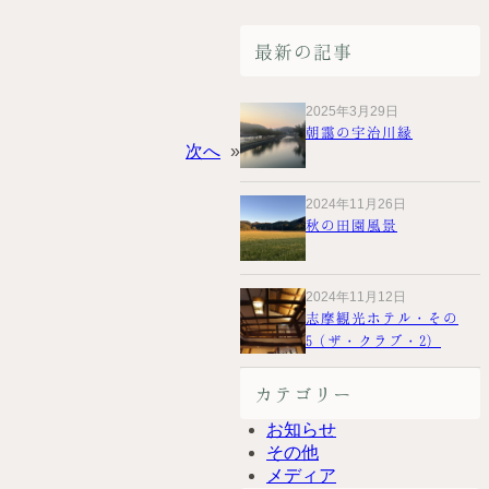
最新の記事
2025年3月29日
朝靄の宇治川縁
次へ
»
2024年11月26日
秋の田園風景
2024年11月12日
志摩観光ホテル・その
5（ザ・クラブ・2）
カテゴリー
お知らせ
その他
メディア