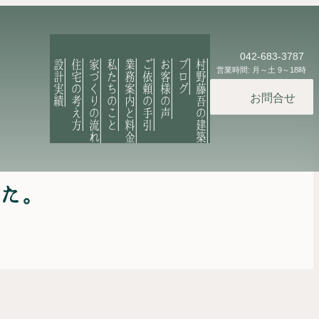
042-683-3787
設計実績
住宅の考え方
家づくりの流れ
私たちのこと
業務案内と料金
ご依頼の手引
お客様の声
ブログ
村野藤吾の建築
営業時間: 月～土 9～18時
お問合せ
た。