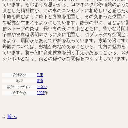
ています。そのような思いから、ロマネスクの修道院のよう
凛とした精神性が、この家のコンセプトに相応しいと感じた
中庭を囲むように廊下と各室を配置し、その奥まった位置に
な感覚が生まれるようにしています。静寂の中に、ほどよい
薪ストーブの炎は、長い冬の夜に音楽とともに、豊かな時間
浴室や寝室は居間のさらに奥に配置し、パブリックな空間と
るよう、居間からあえて距離を取っています。家族で過ごす
外観については、敷地が角地であることから、街角に魅力を
ています。将来的に音楽教室を開く予定があることから、ス
シンボルとなり、街との穏やかな関係をつくり出しています
設計区分
住宅
地域
東京
設計・
デザイン
モダン
竣工年数
2007
年
«
前へ