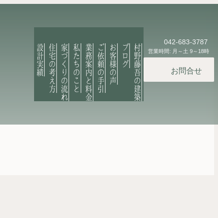
042-683-3787
設計実績
住宅の考え方
家づくりの流れ
私たちのこと
業務案内と料金
ご依頼の手引
お客様の声
ブログ
村野藤吾の建築
営業時間: 月～土 9～18時
お問合せ