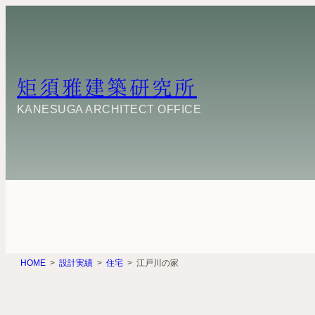
内
容
を
ス
キ
矩須雅建築研究所
ッ
プ
KANESUGA ARCHITECT OFFICE
HOME
設計実績
住宅
江戸川の家