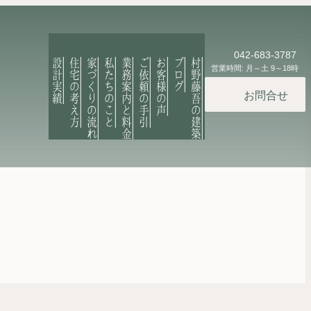
042-683-3787
設計実績
住宅の考え方
家づくりの流れ
私たちのこと
業務案内と料金
ご依頼の手引
お客様の声
ブログ
村野藤吾の建築
営業時間: 月～土 9～18時
お問合せ