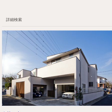
詳細検索
設計区分
住宅
お寺・神社
家具
設計地域
東京
埼玉
その他
設計・デザインのスタイル
和モダン
クラフツモダン
和風