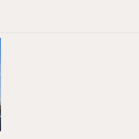
集合住宅
クリニック
店舗兼用住宅
神奈川
関東近郊
モダン
ホテルライク
伝統和風（数寄屋・茶室）