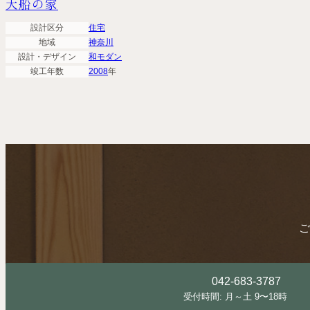
大船の家
キーワード
設計区分
住宅
地域
神奈川
設計・
デザイン
和モダン
竣工年数
2008
年
ご
042-683-3787
受付時間: 月～土 9〜18時