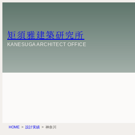
内
容
を
ス
キ
矩須雅建築研究所
ッ
プ
KANESUGA ARCHITECT OFFICE
HOME
設計実績
神奈川